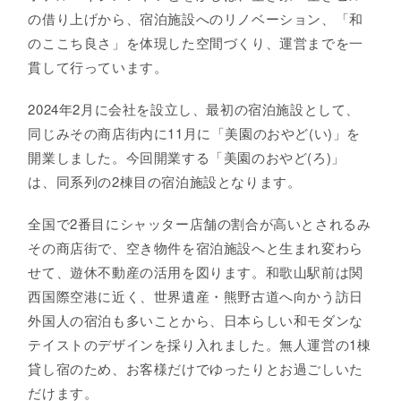
の借り上げから、宿泊施設へのリノベーション、「和
のここち良さ」を体現した空間づくり、運営までを一
貫して行っています。
2024年2月に会社を設立し、最初の宿泊施設として、
同じみその商店街内に11月に「美園のおやど(い)」を
開業しました。今回開業する「美園のおやど(ろ)」
は、同系列の2棟目の宿泊施設となります。
全国で2番目にシャッター店舗の割合が高いとされるみ
その商店街で、空き物件を宿泊施設へと生まれ変わら
せて、遊休不動産の活用を図ります。和歌山駅前は関
西国際空港に近く、世界遺産・熊野古道へ向かう訪日
外国人の宿泊も多いことから、日本らしい和モダンな
テイストのデザインを採り入れました。無人運営の1棟
貸し宿のため、お客様だけでゆったりとお過ごしいた
だけます。