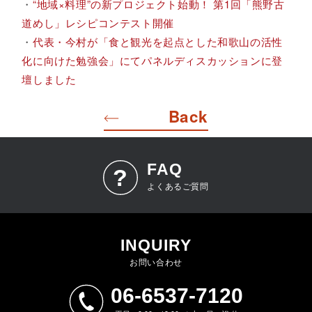
・
“地域×料理”の新プロジェクト始動！ 第1回「熊野古
道めし」レシピコンテスト開催
・
代表・今村が「食と観光を起点とした和歌山の活性
化に向けた勉強会」にてパネルディスカッションに登
壇しました
Back
FAQ
よくあるご質問
INQUIRY
お問い合わせ
06-6537-7120