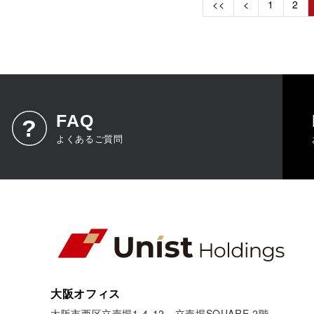
<<
<
1
2
FAQ
よくあるご質問
大阪オフィス
大阪市西区立売堀1-4-12 立売堀SQUARE 2階