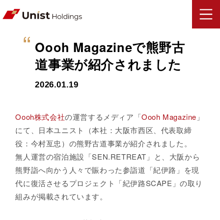
Oooh Magazineで熊野古
道事業が紹介されました
2026.01.19
Oooh株式会社
の運営するメディア「
Oooh Magazine
」
にて、日本ユニスト（本社：大阪市西区、代表取締
役：今村亙忠）の熊野古道事業が紹介されました。
無人運営の宿泊施設「SEN.RETREAT」と、大阪から
熊野詣へ向かう人々で賑わった参詣道「紀伊路」を現
代に復活させるプロジェクト「紀伊路SCAPE」の取り
組みが掲載されています。